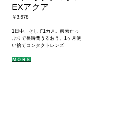
EXアクア
価
￥3,678
格
1日中、そして1カ月。酸素たっ
ぷりで長時間うるおう。1ヶ月使
い捨てコンタクトレンズ
ＭＯＲＥ
メーカー
アルコン／1箱3枚入
医療機器承認番号
21600BZY00383000