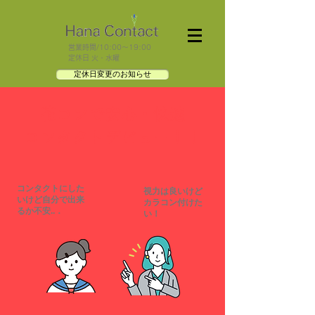
​営業時間/10:00～19:00
定休日 火・水曜
定休日変更のお知らせ
花コンで安心・快適
コンタクトデビュー！！
​コンタクトにした
​視力は良いけど
いけど自分で出来
カラコン付けた
るか不安..．
い！