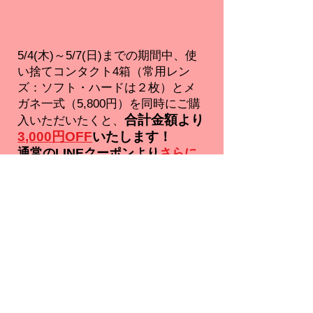
​5/4(木)～5/7(日)までの期間中、使
い捨てコンタクト4箱（常用レン
ズ：ソフト・ハードは２枚）とメ
ガネ一式（5,800円）を同時にご購
合計金額より
入いただいたくと、
3
,000円OFF
いたします！
通常のLINEクーポンより​​
さらに
お得な特別割引
となりま
すので、
この機会に是非ご利用ください。
​※LINEクーポン画面をご利用ください。
※他クーポン併用不可。