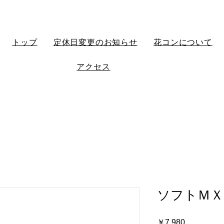
トップ
定休日変更のお知らせ
花コンについて
アクセス
ソフトＭＸ
価
￥7,980