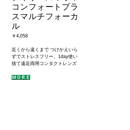
コンフォートプラ
スマルチフォーカ
ル
価
￥4,058
格
近くから遠くまで つけかえいら
ずでストレスフリー。1day使い
捨て遠近両用コンタクトレンズ
ＭＯＲＥ
メーカー
アルコン／1箱30枚入
医療機器承認番号
医療機器承認番号